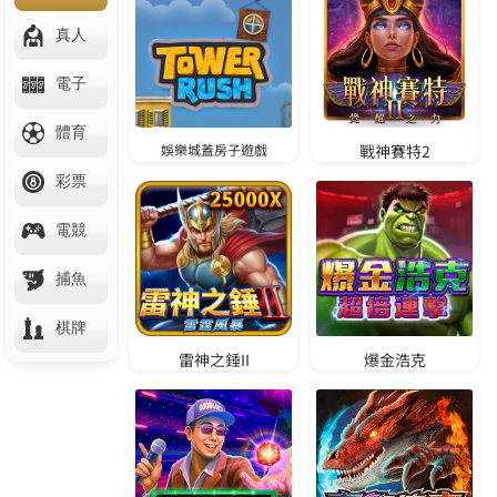
全部文章
⁠真人娛樂
電子遊戲
⁠體育博彩
最新文章
test
RG富遊娛樂城｜老虎
RG富遊娛樂城
機賺錢必備的5種技
21點遊戲的基本策
巧，外掛測試分享
體育博彩客戶支援和
一路發紅包週週送
略、算牌技巧，提升
服務經驗 RG富遊娛
勝率的實用技巧分
戰神呂布老虎機：消
樂城
2025RG富遊娛樂城
享！｜RG富遊娛樂城
除型電子遊戲51000
今彩539必中方法大
倍大獎等你拿
體育博彩 RG富遊娛
公開！掌握4大準
RG富遊娛樂城存取款
樂城 時應避免的常見
則，9成玩家都能贏
指令綜合指南
BNG電子老虎機《烈
錯誤
焰阿兹特克》大獎
RG富遊娛樂城《麻將
RG富遊娛樂城 點的
10000倍搭配百搭滾
發了》爆爽攻略：輕
百家樂：深入探討優
輪老虎機試玩!
鬆打牌贏大獎，財運
雅與機會的遊戲
滾滾
OB遊戲系統更名！