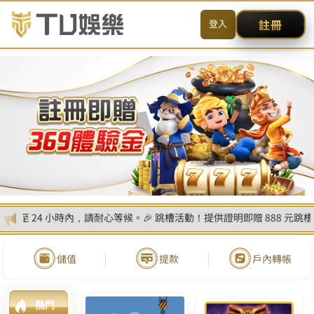
電子遊戲
首頁
電子遊戲