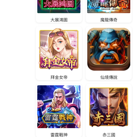
RG富遊娛樂城 行動
PM電子全新登場，2
RG富遊娛樂城開心農
相容性，帶來無縫遊
大遊戲巨頭攜手打造
加勒比海梭哈撲克初學者指南 RG
場老虎機，倍數累積
戲體驗
全新產業風潮！
最高39000倍娛樂體
富遊娛樂城
驗！
RG富遊娛樂城 支持
ZG電子遊戲介紹內
資源：負責任博彩的
容-ZG電子老虎機系
RG富遊娛樂城：頂尖
承諾
統
真人百家樂遊戲體
驗，立即加入！
二十一點有效策略以
RSG捕魚機遊戲介
及在 RG富遊娛樂城 
紹，捕魚機PTT推薦
RG富遊娛樂城麻將老
中最大限度地取得成
免費試玩海霸王!
虎機：1024賠付線與
功的技巧
最大中獎機會
RG富遊娛樂城【異星
RG富遊娛樂城 現場
進化UPUP】RG電子
RG富遊娛樂城：探索
賭場遊戲的驚險世界
老虎機，擁有10萬倍
最受推薦的前五名
大獎，並提供自由選
BNG電子遊戲老虎機
RG富遊娛樂城場比賽
台！
直播
RG富遊娛樂城彩票系
【RSG聚寶財神】玩
獲勝之道RG富遊娛樂城！揭密
統分析：2025年中獎
ZG電子遊戲 在 RG富
法大公開！財神降臨
機率對比
遊娛樂城 具有一系列