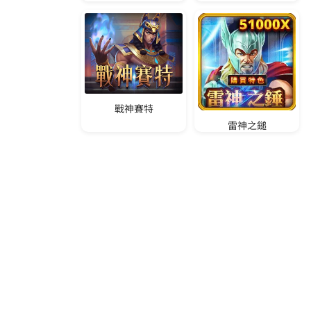
539支數樂透，掌握中獎機率與成
帶你發財開心賺錢！
增強遊戲體驗的功能
｜RG富遊娛樂城
RG富遊娛樂城免費旋
功策略
轉大放送！280,000
RG富遊娛樂城 多種
RG富遊娛樂城 的電
次免費轉盤等你來拿
遊戲選擇
子多遊戲老虎機提供
令人興奮的多功能遊
RG富遊娛樂城：安心
RG富遊娛樂城 點的
1
2
3
戲體驗
遊玩線上娛樂城的3
三張牌撲克：綜合指
條專家提示
南
探索 RG富遊娛樂城 
處的 ZG電子遊戲：
RG富遊娛樂城 時最
綜合指南
大化您的老虎機遊戲
體驗
RG富遊娛樂城 撥打 
zg電子遊戲 的好處
RG富遊娛樂城 定期
舉行錦標賽：爭奪豐
RG富遊娛樂城 為 GR
厚獎金並增加獎金
遊戲 名玩家提供特別
促銷和獎金
RG富遊娛樂城 釋放
Contact Us
每日獎金潛力的綜合
為什麼 ZG 電子插件
指南
對於 RG富遊娛樂城 