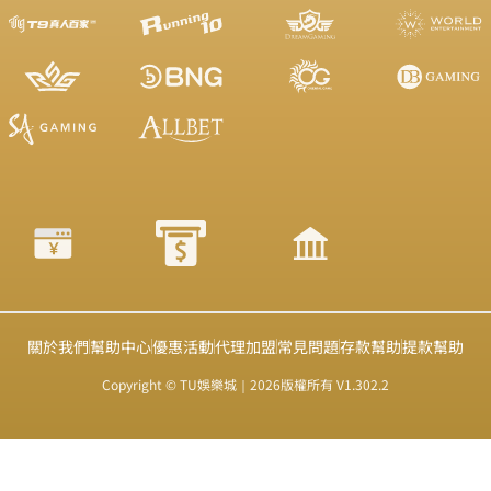
樂城 
成功策略 
格。這可能是個代價高昂的策略。堅持用強而有力的牌加註，必
面：使
城 桌
決定是否要棄牌或加註時，始終要考慮到明牌。
管理資
遊娛樂
的策略。專注於打好你的主手牌，並將累積獎金投注視為額外的
老虎機
 點排
家提供高品質圖形、無縫遊戲玩法和卓越客戶服務的優質體驗。以下
人荷官
指南
官遊戲
未來：
的玩家。無論您是豪客還是新手，您都會找到適合您風格的賭桌。
 的見