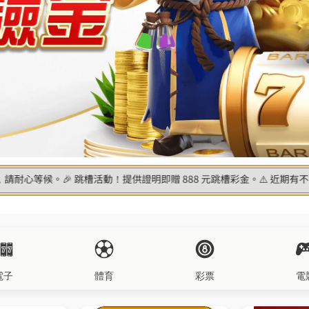
電子遊戲
⁠體育博彩
最新文章
RG富遊娛樂城｜老虎
體育博彩客戶支援和
一路發紅包週週
南 RG富遊娛樂城
機賺錢必備的5種技
服務經驗 RG富遊娛
本策
巧，外掛測試分享
樂城
，提升
巧分
戰神呂布老虎機：消
體育博彩 RG富遊娛
變，在世界各地的賭場中越來越受歡迎，包括RG富遊娛樂城。
娛樂城
除型電子遊戲51000
樂城 時應避免的常見
RG富遊娛樂城 開始玩加勒比海撲克時所需了解的所有資訊。
倍大獎等你拿
錯誤
存取款
BNG電子老虎機《烈
焰阿兹特克》大獎
牌梭哈撲克的元素與傳統的桌上遊戲。與標準撲克遊戲的主要區
 點的