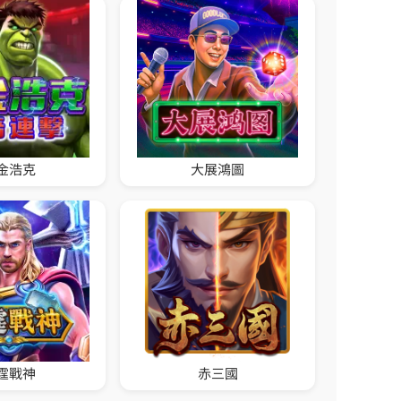
RG富遊娛樂城開心農
場老虎機，倍數累積
在查看莊家正面朝上的牌後，必須根據自己的牌力決定
最高39000倍娛樂體
驗！
RG富遊娛樂城：頂尖
真人百家樂遊戲體
方式：
驗，立即加入！
RG富遊娛樂城麻將老
成。
虎機：1024賠付線與
。
最大中獎機會
。如果莊家未能獲得資格，則玩家贏得底注，並返還加
RG富遊娛樂城：探索
最受推薦的前五名
度支付賠付。
BNG電子遊戲老虎機
RG富遊娛樂城彩票系
統分析：2025年中獎
則，從最強到最弱：
機率對比