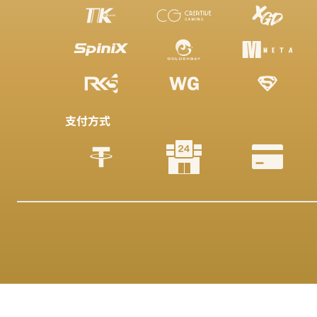
高估弱手
探索 RG富遊娛
許多初學者都會犯用弱牌加註的錯誤，希望莊家不合
的現場投注介
用者指南
無視莊家的明牌
玩 RG富遊娛樂
莊家的面朝上的牌提供了有關其牌力的寶貴資訊。在
上遊戲時如何
金
過度關注大獎
如何在 RG富
雖然累積獎金很誘人，但重要的是不要讓邊注決定您
城 的累積獎金
上贏得大獎
8. RG富遊娛樂城 玩的優點
RG富遊娛樂城
RG富遊娛樂城 是加勒比海撲克的首選目的地，為玩
名前 5 名的真
的最佳場所的一些原因：
遊戲：初學者
多種投注選項
為什麼真人荷
是在線賭博的
RG富遊娛樂城 提供一系列牌桌限額，適合各種預算
RG富遊娛樂城
解
獎金和促銷