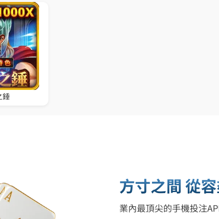
【RSG聚寶財神】玩
 RG富
法大公開！財神降臨
一系列
帶你發財開心賺錢！
的功能
｜RG富遊娛樂城
 多種
RG富遊娛樂城 的電
子多遊戲老虎機提供
令人興奮的多功能遊
 點的
戲體驗
綜合指
。
探索 RG富遊娛樂城 
處的 ZG電子遊戲：
 時最
綜合指南
機遊戲
些策略來提高獲勝的幾率。以下是一些幫助您入門的基本技巧：
RG富遊娛樂城 撥打 
zg電子遊戲 的好處
 定期
爭奪豐
RG富遊娛樂城 為 GR
您有更高的機會擊敗莊家的牌，特別是當莊家持有 A-K 或更
獎金
遊戲 名玩家提供特別
促銷和獎金