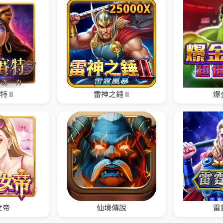
10000倍搭配百搭滾
想的遊戲。
探討優
輪老虎機試玩!
獎金和各種邊注的額外刺激，使遊戲更加刺激。玩家收到五張牌，
戲
OB遊戲系統更名！
 行動
PM電子全新登場，2
無縫遊
大遊戲巨頭攜手打造
全新產業風潮！
基本規則至關重要。以下是 RG富遊娛樂城 時典型回合的展開
 支持
ZG電子遊戲介紹內
注。此投注是強制性的，可確保玩家收到牌。
博彩的
容-ZG電子老虎機系
全部面朝上，而莊家的牌由一張面朝上的牌和四張面朝下的牌組
統
須做出選擇 - 要么棄牌（失去底注），要么加註（加倍底注）
莊家有資格，他們的手牌必須至少包含一張 A-K 或更好的牌
策略以
RSG捕魚機遊戲介
樂城 
紹，捕魚機PTT推薦
取得成
免費試玩海霸王!
的手牌進行比較。更強的牌獲勝，根據賠付表根據玩家的牌力強
RG富遊娛樂城【異星
 現場
進化UPUP】RG電子
險世界
老虎機，擁有10萬倍
排名非常重要。加勒比海梭哈撲克的手牌排名遵循傳統的撲克規
大獎，並提供自由選
場比賽
台！