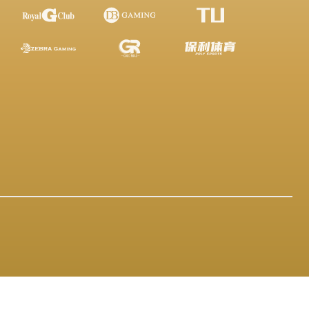
要時棄牌。
樂趣。
是為什麼 RG富遊娛樂城 是嘗試這款令人興奮的遊戲